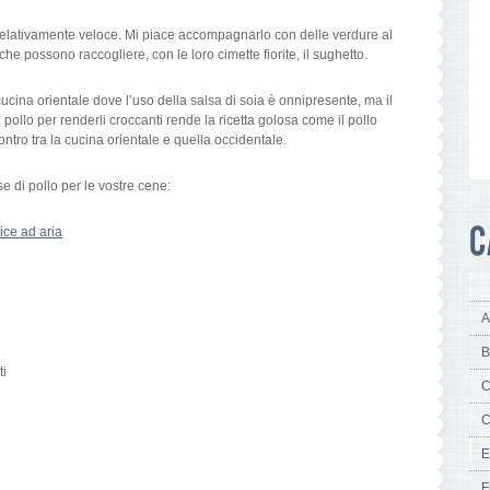
relativamente veloce. Mi piace accompagnarlo con delle verdure al
i che possono raccogliere, con le loro cimette fiorite, il sughetto.
cina orientale dove l’uso della salsa di soia è onnipresente, ma il
l pollo per renderli croccanti rende la ricetta golosa come il pollo
ntro tra la cucina orientale e quella occidentale.
se di pollo per le vostre cene:
rice ad aria
A
B
ti
C
C
E
F