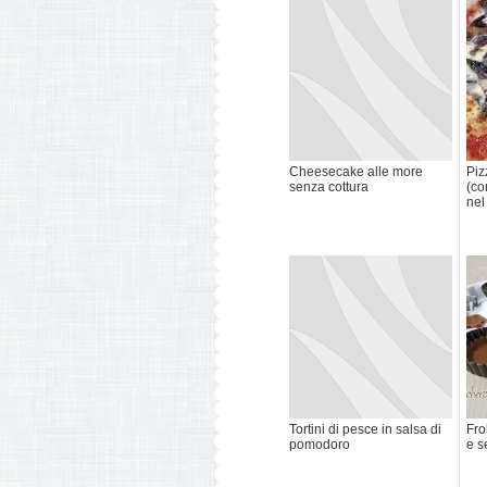
Cheesecake alle more
Piz
senza cottura
(co
nel
Tortini di pesce in salsa di
Fro
pomodoro
e s