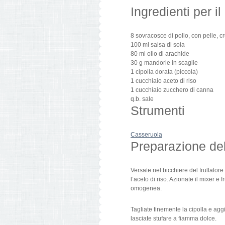
Ingredienti per il
8
sovracosce di pollo, con pelle, c
100
ml
salsa di soia
80
ml
olio di arachide
30
g
mandorle in scaglie
1
cipolla dorata
(
piccola
)
1
cucchiaio
aceto di riso
1
cucchiaio
zucchero di canna
q.b.
sale
Strumenti
Casseruola
Preparazione del 
Versate nel bicchiere del frullator
l’aceto di riso. Azionate il mixer 
omogenea.
Tagliate finemente la cipolla e agg
lasciate stufare a fiamma dolce.