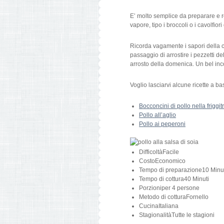
E’ molto semplice da preparare e 
vapore, tipo i broccoli o i cavolfior
Ricorda vagamente i sapori della cu
passaggio di arrostire i pezzetti de
arrosto della domenica. Un bel inco
Voglio lasciarvi alcune ricette a ba
Bocconcini di pollo nella friggit
Pollo all’aglio
Pollo ai peperoni
Difficoltà
Facile
Costo
Economico
Tempo di preparazione
10 Minu
Tempo di cottura
40 Minuti
Porzioni
per 4 persone
Metodo di cottura
Fornello
Cucina
Italiana
Stagionalità
Tutte le stagioni