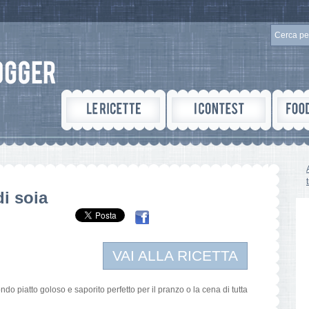
di soia
VAI ALLA RICETTA
do piatto goloso e saporito perfetto per il pranzo o la cena di tutta