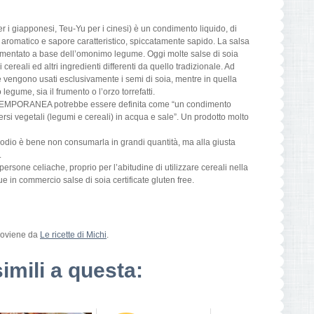
 i giapponesi, Teu-Yu per i cinesi) è un condimento liquido, di
e aromatico e sapore caratteristico, spiccatamente sapido. La salsa
rmentato a base dell’omonimo legume. Oggi molte salse di soia
reali ed altri ingredienti differenti da quello tradizionale. Ad
e vengono usati esclusivamente i semi di soia, mentre in quella
legume, sia il frumento o l’orzo torrefatti.
ONTEMPORANEA potrebbe essere definita come “un condimento
ersi vegetali (legumi e cereali) in acqua e sale”. Un prodotto molto
sodio è bene non consumarla in grandi quantità, ma alla giusta
.
 persone celiache, proprio per l’abitudine di utilizzare cereali nella
in commercio salse di soia certificate gluten free.
oviene da
Le ricette di Michi
.
simili a questa: