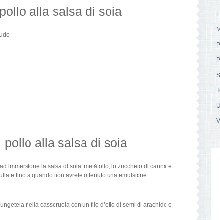
 pollo alla salsa di soia
L
M
rudo
P
P
S
T
U
V
pollo alla salsa di soia
e ad immersione la salsa di soia, metà olio, lo zucchero di canna e
e frullate fino a quando non avrete ottenuto una emulsione
iungetela nella casseruola con un filo d’olio di semi di arachide e