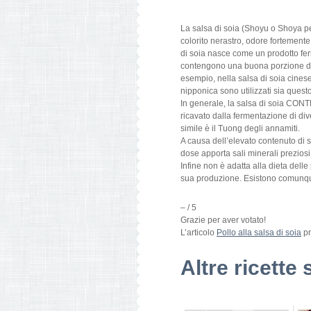
La salsa di soia (Shoyu o Shoya per
colorito nerastro, odore fortement
di soia nasce come un prodotto fe
contengono una buona porzione di ce
esempio, nella salsa di soia cines
nipponica sono utilizzati sia questo 
In generale, la salsa di soia C
ricavato dalla fermentazione di div
simile è il Tuong degli annamiti.
A causa dell’elevato contenuto di 
dose apporta sali minerali preziosi
Infine non è adatta alla dieta delle
sua produzione. Esistono comunque 
–
/ 5
Grazie per aver votato!
L’articolo
Pollo alla salsa di soia
pr
Altre ricette 