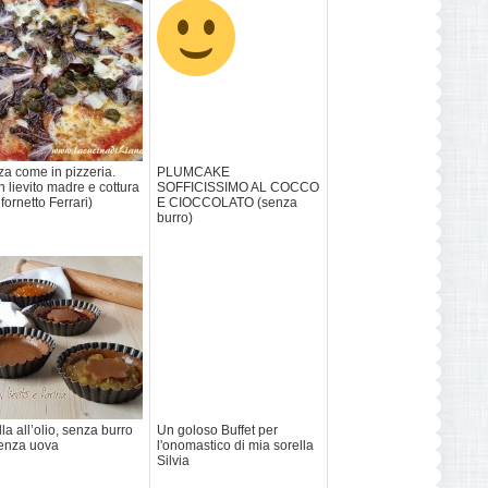
za come in pizzeria.
PLUMCAKE
n lievito madre e cottura
SOFFICISSIMO AL COCCO
 fornetto Ferrari)
E CIOCCOLATO (senza
burro)
lla all’olio, senza burro
Un goloso Buffet per
enza uova
l'onomastico di mia sorella
Silvia