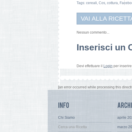
Tags:
cereali
,
Cos
,
cottura
,
Facebo
VAI ALLA RICETT
Nessun commento...
Inserisci u
Devi effettuare il
Login
per inserir
[an error occurred while processing this directi
Chi Siamo
aprile 2
Cerca una Ricetta
marzo 2