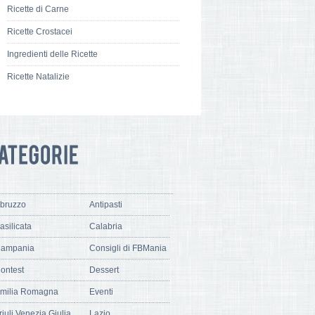
Ricette di Carne
Ricette Crostacei
Ingredienti delle Ricette
Ricette Natalizie
bruzzo
Antipasti
asilicata
Calabria
ampania
Consigli di FBMania
ontest
Dessert
milia Romagna
Eventi
riuli Venezia Giulia
Lazio