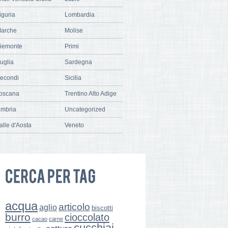
iguria
Lombardia
arche
Molise
iemonte
Primi
uglia
Sardegna
econdi
Sicilia
oscana
Trentino Alto Adige
mbria
Uncategorized
alle d'Aosta
Veneto
acqua
articolo
aglio
biscotti
burro
cioccolato
cacao
carne
cucchiai