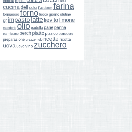
cottura
ciotola
cipolla
farina
cucina
dell
dolci
Facebook
forno
giorno
formaggio
glutine
fuoco
latte
impasto
lievito
limone
gr
olio
pane
panna
padella
mandorle
perch
piatto
pizzico
parmigiano
pomodoro
ricette
ricotta
preparazione
prezzemolo
zucchero
uova
vino
uovo