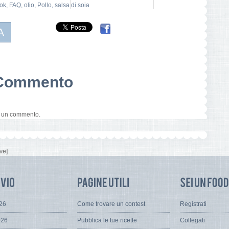
ok
,
FAQ
,
olio
,
Pollo
,
salsa di soia
A
n Commento
e un commento.
ve]
026
Come trovare un contest
Registrati
026
Pubblica le tue ricette
Collegati