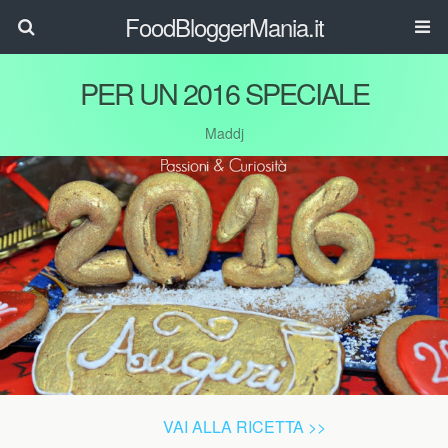
FoodBloggerMania.it
PER UN 2016 SPECIALE
Maddj
VAI ALLA RICETTA >>