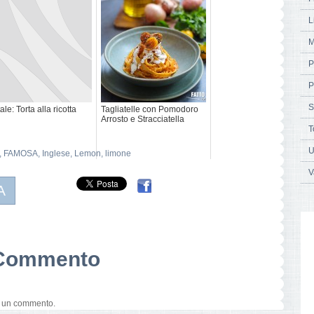
L
M
P
P
S
ale: Torta alla ricotta
Tagliatelle con Pomodoro
Arrosto e Stracciatella
T
U
,
FAMOSA
,
Inglese
,
Lemon
,
limone
V
A
n Commento
e un commento.