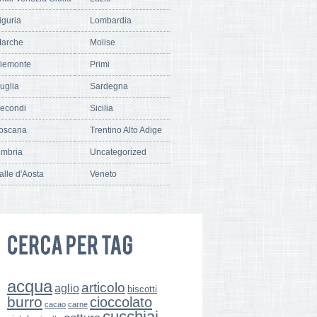
iguria
Lombardia
arche
Molise
iemonte
Primi
uglia
Sardegna
econdi
Sicilia
oscana
Trentino Alto Adige
mbria
Uncategorized
alle d'Aosta
Veneto
acqua
articolo
aglio
biscotti
burro
cioccolato
cacao
carne
cucchiai