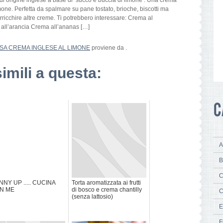
i origine inglese a base di succo e buccia di limone . Una crema
mone. Perfetta da spalmare su pane tostato, brioche, biscotti ma
arricchire altre creme. Ti potrebbero interessare: Crema al
all’arancia Crema all’ananas […]
SA CREMA INGLESE AL LIMONE
proviene da
.
simili a questa:
A
B
C
NY UP ..... CUCINA
Torta aromatizzata ai frutti
N ME
di bosco e crema chantilly
C
(senza lattosio)
E
F