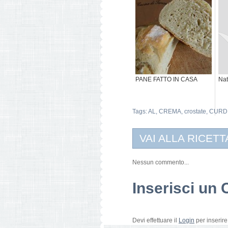
PANE FATTO IN CASA
Nat
Tags:
AL
,
CREMA
,
crostate
,
CURD
VAI ALLA RICETT
Nessun commento...
Inserisci u
Devi effettuare il
Login
per inserir