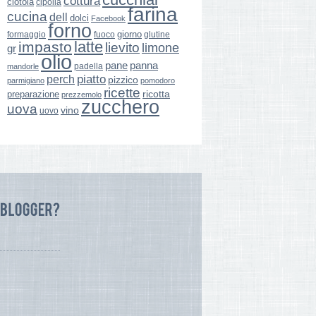
cottura
ciotola
cipolla
farina
cucina
dell
dolci
Facebook
forno
giorno
formaggio
glutine
fuoco
latte
impasto
lievito
limone
gr
olio
pane
panna
padella
mandorle
perch
piatto
pizzico
parmigiano
pomodoro
ricette
ricotta
preparazione
prezzemolo
zucchero
uova
vino
uovo