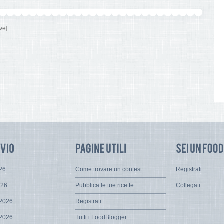
ve]
026
Come trovare un contest
Registrati
026
Pubblica le tue ricette
Collegati
 2026
Registrati
 2026
Tutti i FoodBlogger