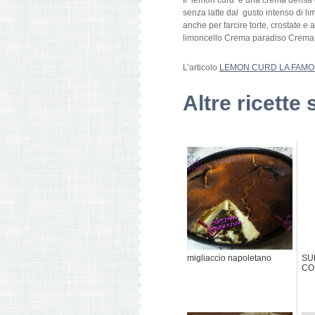
Il lemon curd è una crema densa d
senza latte dal gusto intenso di li
anche per farcire torte, crostate e 
limoncello Crema paradiso Crema 
L’articolo
LEMON CURD LA FAMO
Altre ricette 
migliaccio napoletano
SUN
CO