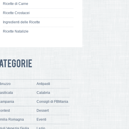
Ricette di Carne
Ricette Crostacei
Ingredienti delle Ricette
Ricette Natalizie
bruzzo
Antipasti
asilicata
Calabria
ampania
Consigli di FBMania
ontest
Dessert
milia Romagna
Eventi
riuli Venezia Giulia
Lazio