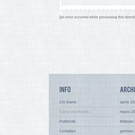
[an error occurred while processing this directi
Chi Siamo
aprile 2
Cerca una Ricetta
marzo 2
Pubblicità
febbraio
Contattaci
gennaio