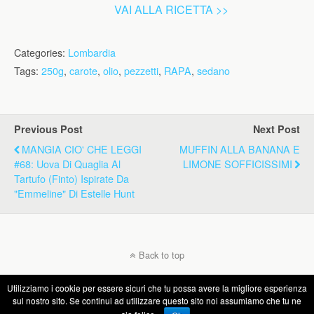
VAI ALLA RICETTA >>
Categories:
Lombardia
Tags:
250g
,
carote
,
olio
,
pezzetti
,
RAPA
,
sedano
Previous Post
Next Post
MANGIA CIO' CHE LEGGI
MUFFIN ALLA BANANA E
#68: Uova Di Quaglia Al
LIMONE SOFFICISSIMI
Tartufo (finto) Ispirate Da
"Emmeline" Di Estelle Hunt
Back to top
Utilizziamo i cookie per essere sicuri che tu possa avere la migliore esperienza
Mobile
Desktop
sul nostro sito. Se continui ad utilizzare questo sito noi assumiamo che tu ne