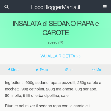
FoodBloggerMania.it
INSALATA di SEDANO RAPA e
CAROTE
speedy70
VAI ALLA RICETTA >>
Share
Tweet
+ 1
Mail
Ingredienti: 900g sedano rapa a pezzetti, 250g carote a
tocchetti, 90g cetriolini, 280g maionese, 30g senape,
80ml olio, 5 fili di erba cipollina, sale
Riunire nel mixer il sedano rapa con le carote e i