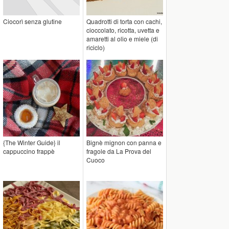
Ciocorì senza glutine
Quadrotti di torta con cachi,
cioccolato, ricotta, uvetta e
amaretti al olio e miele (di
riciclo)
{The Winter Guide} il
Bignè mignon con panna e
cappuccino frappè
fragole da La Prova del
Cuoco