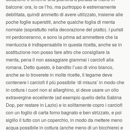
balcone: ora, io ce l’ho, ma purtroppo è estremamente
debilitata, quindi ammetto di avere utilizzato, insieme alle
poche foglie superstiti, anche qualche foglia di menta
normale (soprattutto nella decorazione del piatto). I puristi
mi perdoneranno, e sono la prima ad ammettere che la
mentuccia è indispensabile in questa ricetta, anche se in
sostituzione non posso fare altro che consigliare la
menta, pena il non assaggiare giammai i carciofi alla
romana. Detto questo, è bandito l’uso di vino bianco,
anche se lo troverete in molte ricette, il tegame deve
contenere i carciofi il più possibile ‘di misura’ in modo che
in cottura i cuori non si allarghino, si deve usare un olio
extravergine eccellente (ad esempio quello della Sabina
Dop, per restare in Lazio) e io solitamente copro i carciofi
con un foglio di carta forno bagnato e ben strizzato, e poi
sigillo il tutto con un coperchio, in modo da mettere meno
acqua possibile in cottura (anche meno di un bicchiere) e