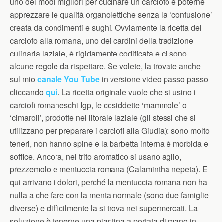
uno dei modi migliori per cucinare un carciofo e poterne
apprezzare le qualità organolettiche senza la ‘confusione’
creata da condimenti e sughi. Ovviamente la ricetta del
carciofo alla romana, uno dei cardini della tradizione
culinaria laziale, è rigidamente codificata e ci sono
alcune regole da rispettare. Se volete, la trovate anche
sul mio
canale You Tube
in versione video passo passo
cliccando
qui
. La ricetta originale vuole che si usino i
carciofi romaneschi Igp, le cosiddette ‘mammole’ o
‘cimaroli’, prodotte nel litorale laziale (gli stessi che si
utilizzano per preparare i carciofi alla Giudia): sono molto
teneri, non hanno spine e la barbetta interna è morbida e
soffice. Ancora, nel trito aromatico si usano aglio,
prezzemolo e mentuccia romana (Calamintha nepeta). E
qui arrivano i dolori, perché la mentuccia romana non ha
nulla a che fare con la menta normale (sono due famiglie
diverse) e difficilmente la si trova nei supermercati. La
soluzione è tenerne una piantina a portata di mano in