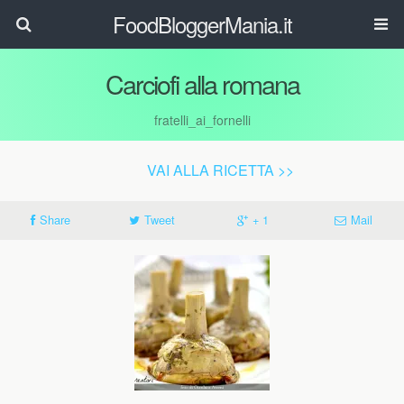
FoodBloggerMania.it
Carciofi alla romana
fratelli_ai_fornelli
VAI ALLA RICETTA >>
Share
Tweet
+ 1
Mail