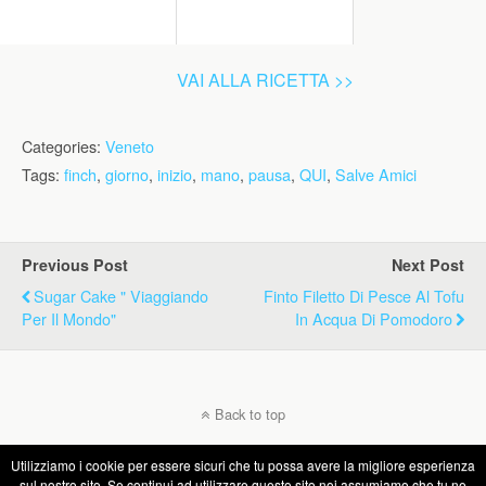
VAI ALLA RICETTA >>
Categories:
Veneto
Tags:
finch
,
giorno
,
inizio
,
mano
,
pausa
,
QUI
,
Salve Amici
Previous Post
Next Post
Sugar Cake " Viaggiando
Finto Filetto Di Pesce Al Tofu
Per Il Mondo"
In Acqua Di Pomodoro
Back to top
Utilizziamo i cookie per essere sicuri che tu possa avere la migliore esperienza
Mobile
Desktop
sul nostro sito. Se continui ad utilizzare questo sito noi assumiamo che tu ne