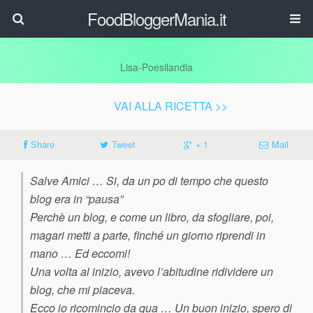
FoodBloggerMania.it
Lisa-Poesilandia
VAI ALLA RICETTA >>
Share
Tweet
+ 1
Mail
Salve Amici … Si, da un po di tempo che questo
blog era in “pausa”
Perchè un blog, e come un libro, da sfogliare, poi,
magari metti a parte, finché un giorno riprendi in
mano … Ed eccomi!
Una volta al inizio, avevo l’abitudine ridividere un
blog, che mi piaceva.
Ecco io ricomincio da qua … Un buon inizio, spero di