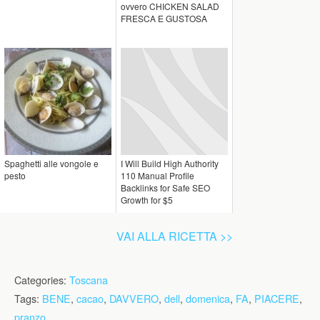
ovvero CHICKEN SALAD
FRESCA E GUSTOSA
Spaghetti alle vongole e
I Will Build High Authority
pesto
110 Manual Profile
Backlinks for Safe SEO
Growth for $5
VAI ALLA RICETTA >>
Categories:
Toscana
Tags:
BENE
,
cacao
,
DAVVERO
,
dell
,
domenica
,
FA
,
PIACERE
,
pranzo