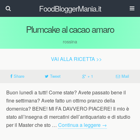
FoodBloggerMania.it
Plumcake al cacao amaro
rossina
VAI ALLA RICETTA >>
Share
Tweet
+ 1
Mail
Buon lunedì a tutti! Come state? Avete passato bene il
fine settimana? Avete fatto un ottimo pranzo della
domenica? BENE! MI FA DAVVERO PIACERE! Il mio è
stato all’insegna di mercatini dell’antiquariato e di studio
per il Master che sto …
Continua a leggere
→