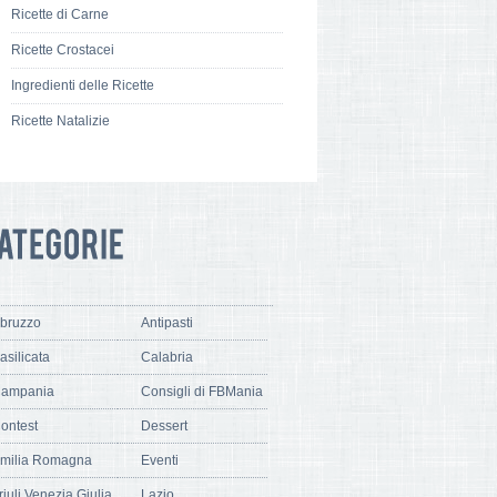
Ricette di Carne
Ricette Crostacei
Ingredienti delle Ricette
Ricette Natalizie
bruzzo
Antipasti
asilicata
Calabria
ampania
Consigli di FBMania
ontest
Dessert
milia Romagna
Eventi
riuli Venezia Giulia
Lazio