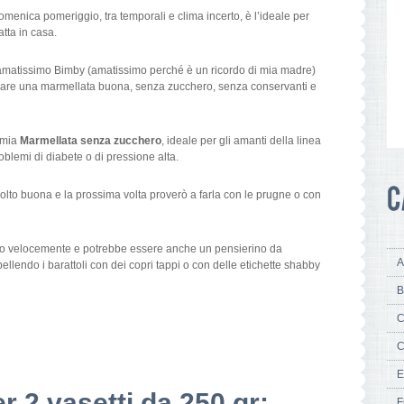
 domenica pomeriggio, tra temporali e clima incerto, è l’ideale per
tta in casa.
o amatissimo Bimby (amatissimo perché è un ricordo di mia madre)
parare una marmellata buona, senza zucchero, senza conservanti e
a mia
Marmellata senza zucchero
, ideale per gli amanti della linea
lemi di diabete o di pressione alta.
Molto buona e la prossima volta proverò a farla con le prugne o con
to velocemente e potrebbe essere anche un pensierino da
A
ellendo i barattoli con dei copri tappi o con delle etichette shabby
B
C
C
E
er 2 vasetti da 250 gr:
F