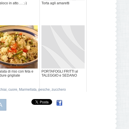
sloco in atto…. ;-)
Torta agli amaretti
alata di riso con feta e
PORTAFOGLI FRITTI al
dure grigliate
TALEGGIO e SEDANO
chiai
,
cuore
,
Marmellata
,
pesche
,
zucchero
A