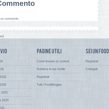
n Commento
e un commento.
ve]
026
Come trovare un contest
Registrati
026
Pubblica le tue ricette
Collegati
 2026
Registrati
 2026
Tutti i FoodBlogger
e 2025
e 2025
2025