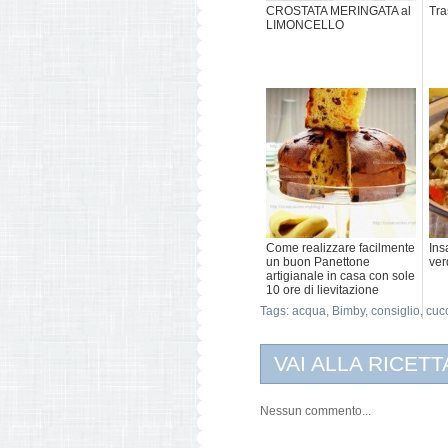
CROSTATA MERINGATA al
Tra
LIMONCELLO
Come realizzare facilmente
Ins
un buon Panettone
ver
artigianale in casa con sole
10 ore di lievitazione
Tags:
acqua
,
Bimby
,
consiglio
,
cuc
VAI ALLA RICETT
Nessun commento...