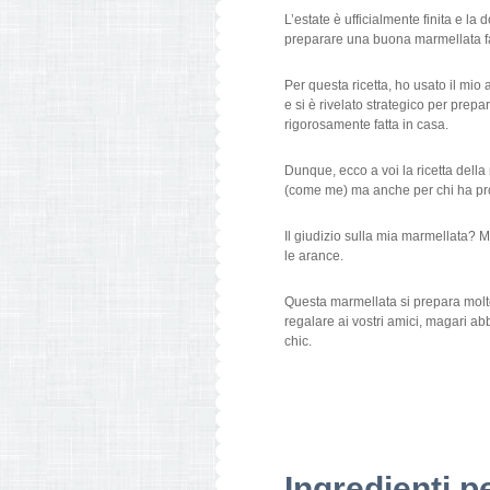
L’estate è ufficialmente finita e la
preparare una buona marmellata fa
Per questa ricetta, ho usato il mi
e si è rivelato strategico per pre
rigorosamente fatta in casa.
Dunque, ecco a voi la ricetta dell
(come me) ma anche per chi ha prob
Il giudizio sulla mia marmellata? 
le arance.
Questa marmellata si prepara mol
regalare ai vostri amici, magari abb
chic.
Ingredienti p