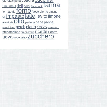
cottura
ciotola
cipolla
farina
cucina
dell
dolci
Facebook
forno
giorno
formaggio
glutine
fuoco
latte
impasto
lievito
limone
gr
olio
pane
panna
padella
mandorle
perch
piatto
pizzico
parmigiano
pomodoro
ricette
ricotta
preparazione
prezzemolo
zucchero
uova
vino
uovo