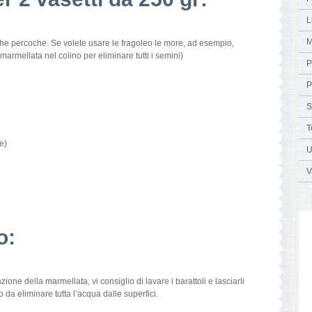
L
M
sche percoche. Se volete usare le fragoleo le more, ad esempio,
marmellata nel colino per eliminare tutti i semini)
P
P
S
T
e)
U
V
o:
one della marmellata, vi consiglio di lavare i barattoli e lasciarli
 da eliminare tutta l’acqua dalle superfici.