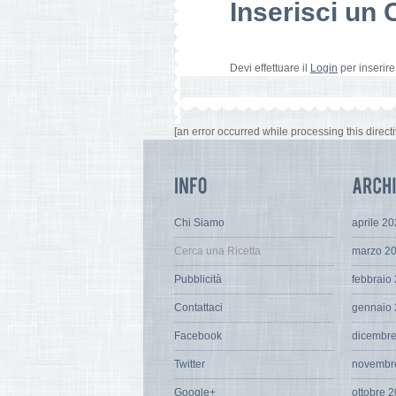
Inserisci u
Devi effettuare il
Login
per inserir
[an error occurred while processing this directi
Chi Siamo
aprile 2
Cerca una Ricetta
marzo 2
Pubblicità
febbraio
Contattaci
gennaio
Facebook
dicembr
Twitter
novembr
Google+
ottobre 