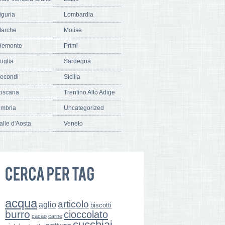
iguria
Lombardia
arche
Molise
iemonte
Primi
uglia
Sardegna
econdi
Sicilia
oscana
Trentino Alto Adige
mbria
Uncategorized
alle d'Aosta
Veneto
acqua
articolo
aglio
biscotti
burro
cioccolato
cacao
carne
cucchiai