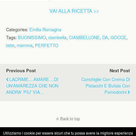
VAI ALLA RICETTA >>
Categories:
Emilia Romagna
Tags:
BUONISSIMO
,
ciambella
,
CIAMBELLONE
,
DA
,
GOCCE
,
latte
,
mamma
,
PERFETTO
Previous Post
Next Post
LACRIME....AMARE....DI
Conchiglie Con Crema Di
UN'AMAREZZA CHE NON
Pistacchi E Bufala Con
ANDRA' PIU' VIA...
Pomodorini
Back to top
Utilizziamo i cookie per essere sicuri che tu possa avere la migliore esperienza
Mobile
Desktop