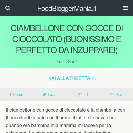
FoodBloggerMania.it
CIAMBELLONE CON GOCCE DI
CIOCCOLATO (BUONISSIMO E
PERFETTO DA INZUPPARE!)
Lucia Sarti
VAI ALLA RICETTA >>
Share
Tweet
+ 1
Mail
Il ciambellone con gocce di cioccolato è la ciambella con
il buco tradizionale con il burro, il latte e le uova che
quando ero bambina mia mamma mi faceva per la
colazione. La gioia del mio risveglio, il mio bottino