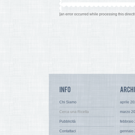
[an error occurred while processing this directi
Chi Siamo
aprile 2
Cerca una Ricetta
marzo 2
Pubblicità
febbraio
Contattaci
gennaio