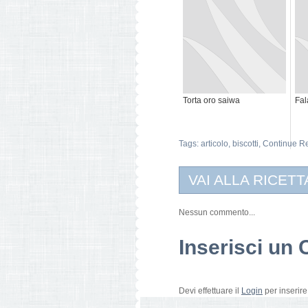
Torta oro saiwa
Fal
Tags:
articolo
,
biscotti
,
Continue R
VAI ALLA RICETT
Nessun commento...
Inserisci u
Devi effettuare il
Login
per inserir