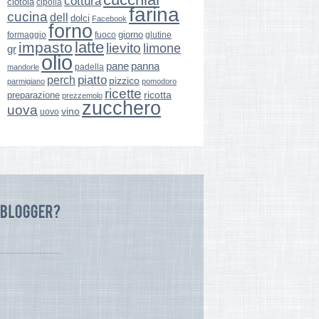
cottura
ciotola
cipolla
farina
cucina
dell
dolci
Facebook
forno
giorno
formaggio
glutine
fuoco
latte
impasto
lievito
limone
gr
olio
pane
panna
padella
mandorle
perch
piatto
pizzico
parmigiano
pomodoro
ricette
ricotta
preparazione
prezzemolo
zucchero
uova
vino
uovo