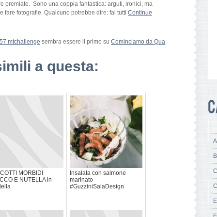
 premiate. Sono una coppia fantastica: arguti, ironici, ma
e fare fotografie. Qualcuno potrebbe dire: fai tutti
Continue
57 mtchallenge
sembra essere il primo su
Cominciamo da Qua
.
simili a questa:
A
B
C
SCOTTI MORBIDI
Insalata con salmone
CCO E NUTELLA in
marinato
C
ella
#GuzziniSalaDesign
E
F