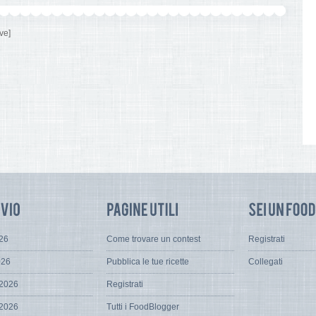
ve]
026
Come trovare un contest
Registrati
026
Pubblica le tue ricette
Collegati
 2026
Registrati
 2026
Tutti i FoodBlogger