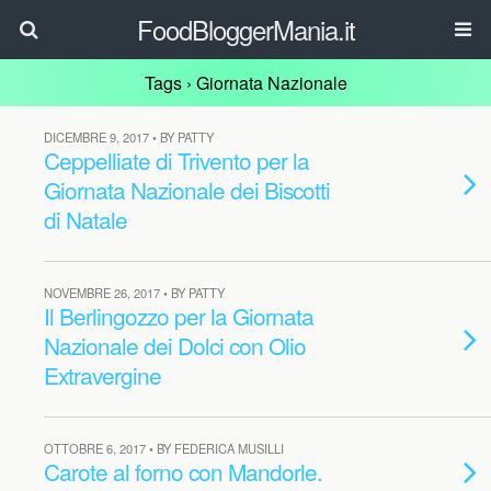
FoodBloggerMania.it
Tags › Giornata Nazionale
DICEMBRE 9, 2017 • BY PATTY
Ceppelliate di Trivento per la
Giornata Nazionale dei Biscotti
di Natale
NOVEMBRE 26, 2017 • BY PATTY
Il Berlingozzo per la Giornata
Nazionale dei Dolci con Olio
Extravergine
OTTOBRE 6, 2017 • BY FEDERICA MUSILLI
Carote al forno con Mandorle.