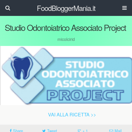
FoodBloggerMania.it
Studio Odontoiatrico Associato Project
micolcirid
VAI ALLA RICETTA >>
Share
Tweet
+ 1
Mail