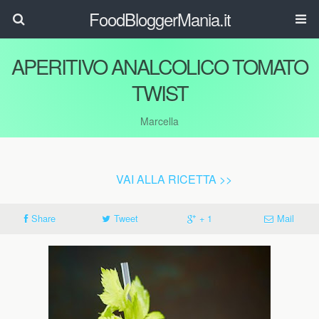
FoodBloggerMania.it
APERITIVO ANALCOLICO TOMATO
TWIST
Marcella
VAI ALLA RICETTA >>
Share
Tweet
+ 1
Mail