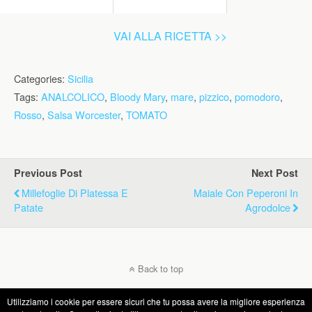
VAI ALLA RICETTA >>
Categories:
Sicilia
Tags:
ANALCOLICO
,
Bloody Mary
,
mare
,
pizzico
,
pomodoro
,
Rosso
,
Salsa Worcester
,
TOMATO
Previous Post
Next Post
Millefoglie Di Platessa E
Maiale Con Peperoni In
Patate
Agrodolce
Back to top
Utilizziamo i cookie per essere sicuri che tu possa avere la migliore esperienza
Mobile
Desktop