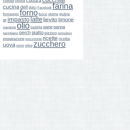
cottura
ciotola
cipolla
farina
cucina
dell
dolci
Facebook
forno
giorno
formaggio
glutine
fuoco
latte
impasto
lievito
limone
gr
olio
pane
panna
padella
mandorle
perch
piatto
pizzico
parmigiano
pomodoro
ricette
ricotta
preparazione
prezzemolo
zucchero
uova
vino
uovo