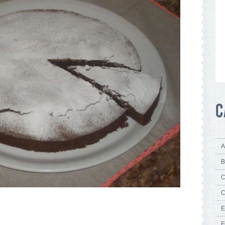
A
B
C
C
E
F