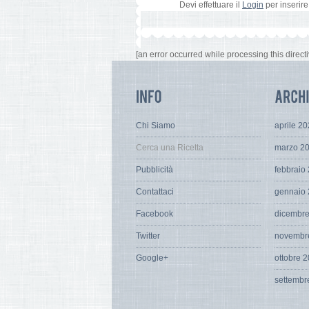
Devi effettuare il
Login
per inserir
[an error occurred while processing this directi
Chi Siamo
aprile 2
Cerca una Ricetta
marzo 2
Pubblicità
febbraio
Contattaci
gennaio
Facebook
dicembr
Twitter
novembr
Google+
ottobre 
settembr