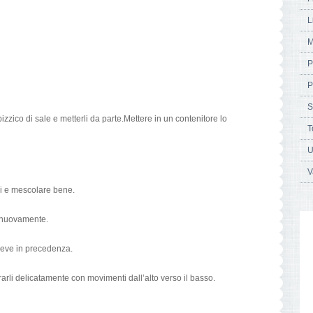
L
M
P
P
S
zzico di sale e metterli da parte.Mettere in un contenitore lo
T
U
V
fusi e mescolare bene.
 nuovamente.
 neve in precedenza.
rarli delicatamente con movimenti dall’alto verso il basso.