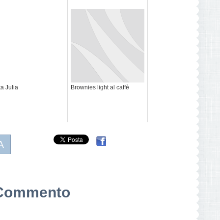
ta Julia
Brownies light al caffè
A
n Commento