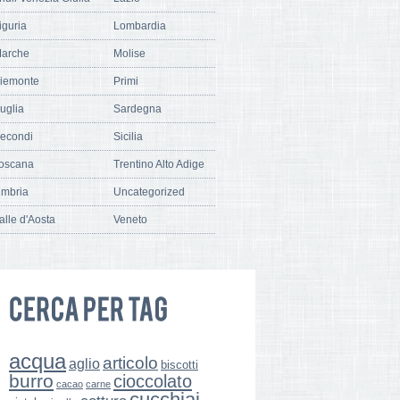
iguria
Lombardia
arche
Molise
iemonte
Primi
uglia
Sardegna
econdi
Sicilia
oscana
Trentino Alto Adige
mbria
Uncategorized
alle d'Aosta
Veneto
acqua
articolo
aglio
biscotti
burro
cioccolato
cacao
carne
cucchiai