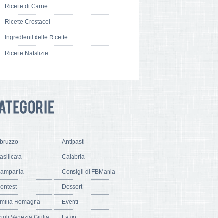
Ricette di Carne
Ricette Crostacei
Ingredienti delle Ricette
Ricette Natalizie
bruzzo
Antipasti
asilicata
Calabria
ampania
Consigli di FBMania
ontest
Dessert
milia Romagna
Eventi
riuli Venezia Giulia
Lazio