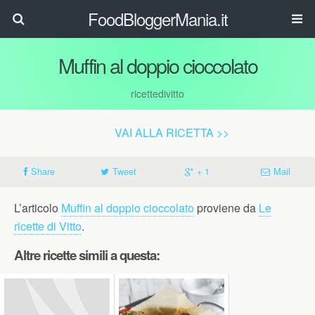
FoodBloggerMania.it
Muffin al doppio cioccolato
ricettedivitto
VAI ALLA RICETTA >>
Share
Tweet
+ 1
Mail
L’articolo
Muffin al doppio cioccolato
proviene da
Le
ricette di Vitto
.
Altre ricette simili a questa: