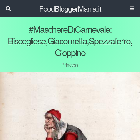
FoodBloggerMania.it
#MaschereDiCarnevale:
Biscegliese,Giacometta,Spezzaferro,
Gioppino
Princess