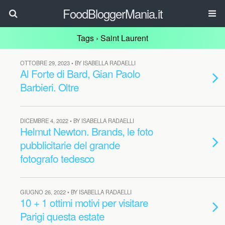
FoodBloggerMania.it
Tags › Saint Laurent
OTTOBRE 29, 2023 • BY ISABELLA RADAELLI
Al Forte di Bard, Gian Paolo
Barbieri. Oltre
DICEMBRE 4, 2022 • BY ISABELLA RADAELLI
Helmut Newton. Brands, le foto
pubblicitarie del grande
fotografo tedesco
GIUGNO 26, 2022 • BY ISABELLA RADAELLI
10 + 1 ottimi motivi per visitare
Parigi questa estate