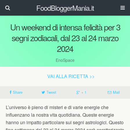
FoodBloggerMania.it
Un weekend di intensa felicità per 3
segni zodiacali, dal 23 al 24 marzo
2024
EnoSpace
VAI ALLA RICETTA >>
Share
Tweet
+ 1
Mail
L’universo è pieno di misteri e di varie energie che
influenzano la nostra vita quotidiana. Queste energie
hanno un impatto particolare sui segni astrologici. Questo
fine settimana dal 23 al 24 marzo 2024 sarà caratterizzato