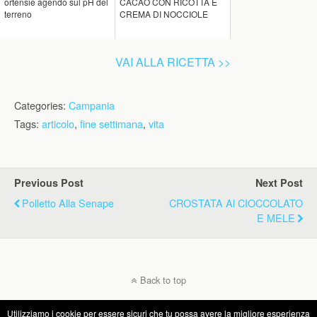
ortensie agendo sul pH del
CACAO CON RICOTTA E
terreno
CREMA DI NOCCIOLE
VAI ALLA RICETTA >>
Categories:
Campania
Tags:
articolo
,
fine settimana
,
vita
Previous Post
Next Post
Polletto Alla Senape
CROSTATA Al CIOCCOLATO
E MELE
Back to top
Utilizziamo i cookie per essere sicuri che tu possa avere la migliore esperienza
Mobile
Desktop