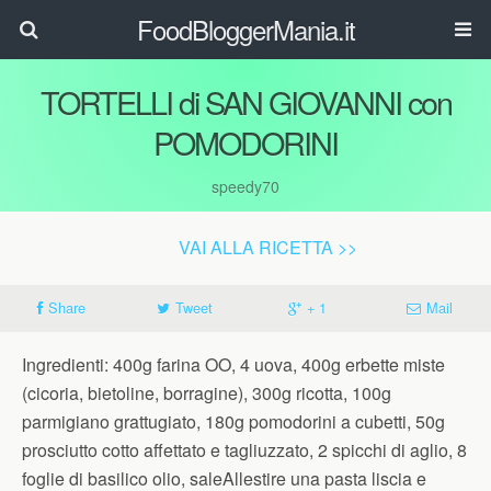
FoodBloggerMania.it
TORTELLI di SAN GIOVANNI con
POMODORINI
speedy70
VAI ALLA RICETTA >>
Share
Tweet
+ 1
Mail
Ingredienti: 400g farina OO, 4 uova, 400g erbette miste
(cicoria, bietoline, borragine), 300g ricotta, 100g
parmigiano grattugiato, 180g pomodorini a cubetti, 50g
prosciutto cotto affettato e tagliuzzato, 2 spicchi di aglio, 8
foglie di basilico olio, saleAllestire una pasta liscia e