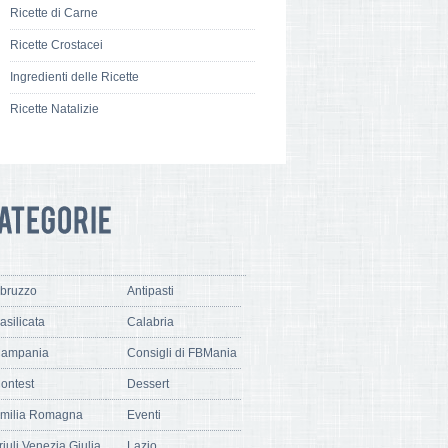
Ricette di Carne
Ricette Crostacei
Ingredienti delle Ricette
Ricette Natalizie
bruzzo
Antipasti
asilicata
Calabria
ampania
Consigli di FBMania
ontest
Dessert
milia Romagna
Eventi
riuli Venezia Giulia
Lazio