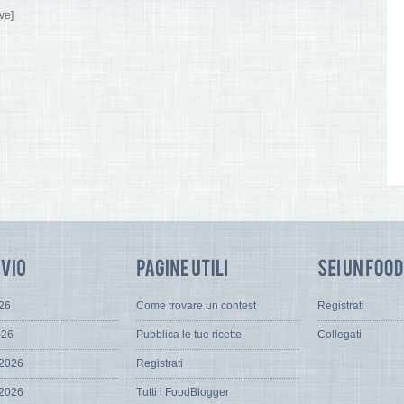
ve]
026
Come trovare un contest
Registrati
026
Pubblica le tue ricette
Collegati
 2026
Registrati
 2026
Tutti i FoodBlogger