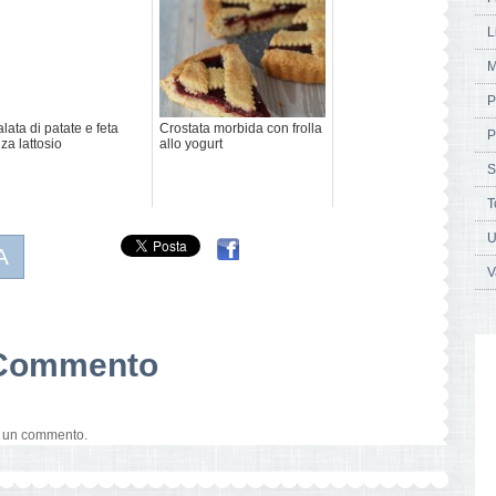
L
M
P
alata di patate e feta
Crostata morbida con frolla
P
za lattosio
allo yogurt
S
T
U
A
V
n Commento
e un commento.