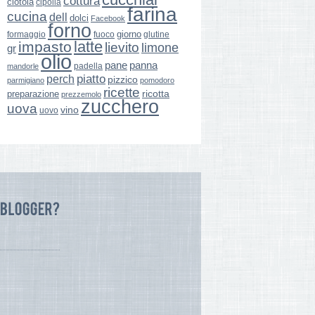
cottura
ciotola
cipolla
farina
cucina
dell
dolci
Facebook
forno
giorno
formaggio
glutine
fuoco
latte
impasto
lievito
limone
gr
olio
pane
panna
padella
mandorle
perch
piatto
pizzico
parmigiano
pomodoro
ricette
ricotta
preparazione
prezzemolo
zucchero
uova
vino
uovo