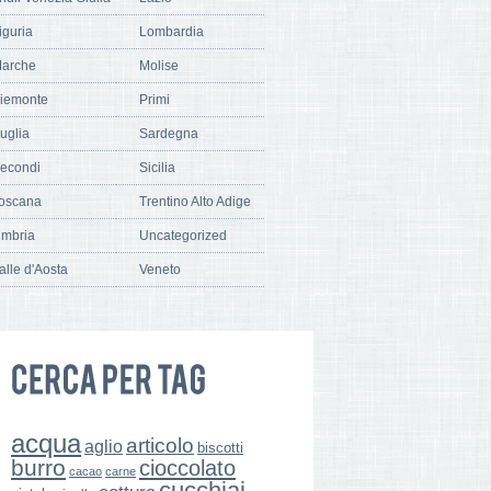
iguria
Lombardia
arche
Molise
iemonte
Primi
uglia
Sardegna
econdi
Sicilia
oscana
Trentino Alto Adige
mbria
Uncategorized
alle d'Aosta
Veneto
acqua
articolo
aglio
biscotti
burro
cioccolato
cacao
carne
cucchiai