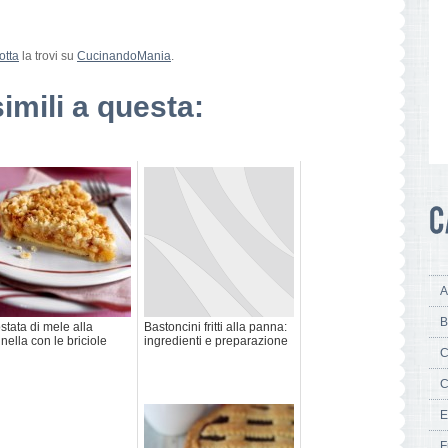
otta
la trovi su
CucinandoMania
.
simili a questa:
A
B
stata di mele alla
Bastoncini fritti alla panna:
nella con le briciole
ingredienti e preparazione
C
C
E
F