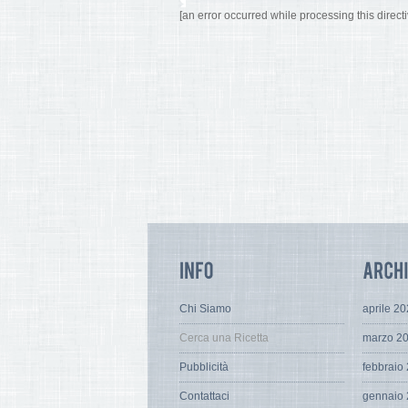
[an error occurred while processing this directi
Chi Siamo
aprile 2
Cerca una Ricetta
marzo 2
Pubblicità
febbraio
Contattaci
gennaio