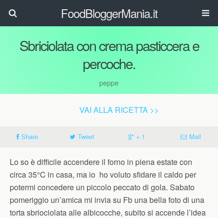
FoodBloggerMania.it
Sbriciolata con crema pasticcera e
percoche.
peppe
VAI ALLA RICETTA >>
Share
Tweet
+ 1
Mail
Lo so è difficile accendere il forno in piena estate con
circa 35°C in casa, ma io ho voluto sfidare il caldo per
potermi concedere un piccolo peccato di gola. Sabato
pomeriggio un’amica mi invia su Fb una bella foto di una
torta sbriociolata alle albicocche, subito si accende l’idea