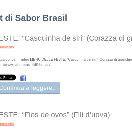
t di Sabor Brasil
E: “Casquinha de siri” (Corazza di g
ommento
cca qui per il video MENU DELLE FESTE: “Casquinha de siri” (Corazza di granchio
ps://www.saborbrasil.it/it/ricettas/1
Continua a leggere..
E: “Fios de ovos” (Fili d’uova)
ommento