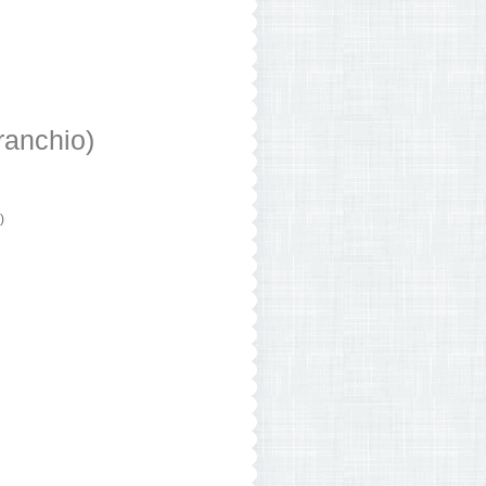
ranchio)
)