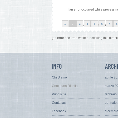
[an error occurred while processing 
1
2
3
4
5
6
7
8
[an error occurred while processing 
[an error occurred while processing this directi
Chi Siamo
aprile 2
Cerca una Ricetta
marzo 2
Pubblicità
febbraio
Contattaci
gennaio
Facebook
dicembr