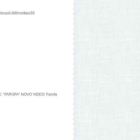
asil.it/it/ricettas/30
E: “FAROFA” NOVO VIDEO: Farofa