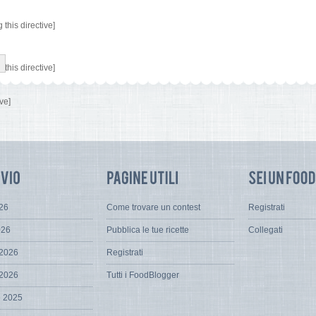
this directive]
this directive]
ve]
026
Come trovare un contest
Registrati
026
Pubblica le tue ricette
Collegati
 2026
Registrati
 2026
Tutti i FoodBlogger
e 2025