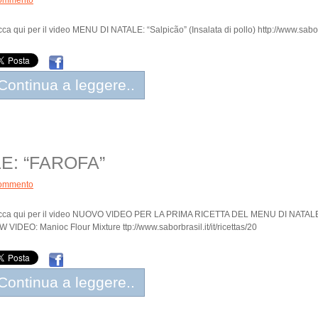
ommento
cca qui per il video MENU DI NATALE: “Salpicão” (Insalata di pollo) http://www.saborbr
Continua a leggere..
E: “FAROFA”
ommento
icca qui per il video NUOVO VIDEO PER LA PRIMA RICETTA DEL MENU DI NATAL
 VIDEO: Manioc Flour Mixture ttp://www.saborbrasil.it/it/ricettas/20
Continua a leggere..