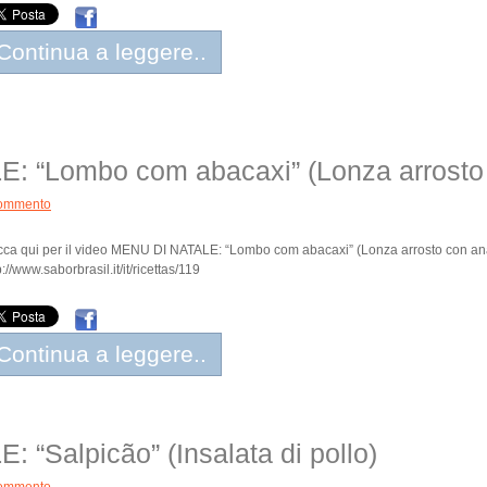
Continua a leggere..
: “Lombo com abacaxi” (Lonza arrosto
ommento
cca qui per il video MENU DI NATALE: “Lombo com abacaxi” (Lonza arrosto con a
p://www.saborbrasil.it/it/ricettas/119
Continua a leggere..
“Salpicão” (Insalata di pollo)