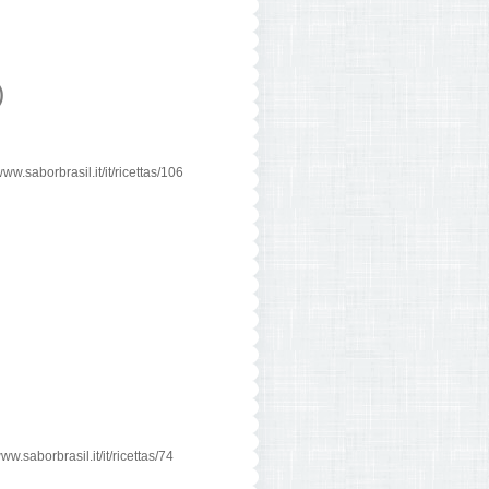
)
w.saborbrasil.it/it/ricettas/106
w.saborbrasil.it/it/ricettas/74