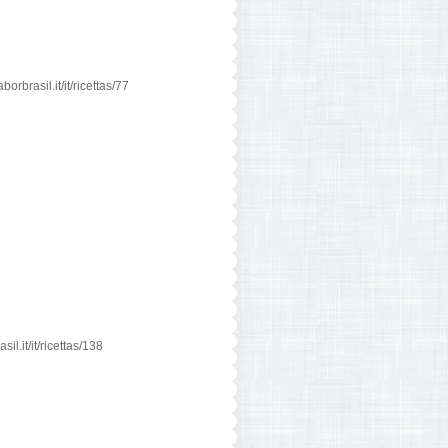
rbrasil.it/it/ricettas/77
l.it/it/ricettas/138