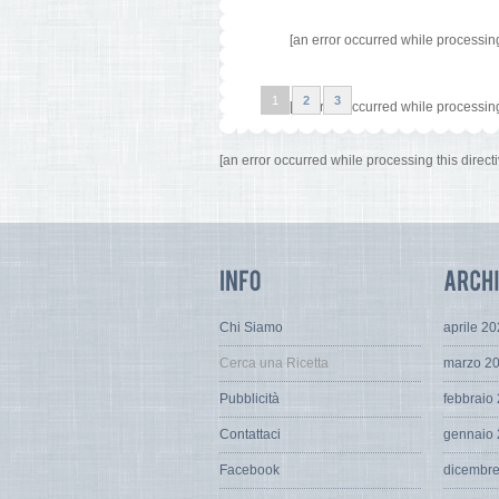
[an error occurred while processing 
1
2
3
[an error occurred while processing 
[an error occurred while processing this directi
Chi Siamo
aprile 2
Cerca una Ricetta
marzo 2
Pubblicità
febbraio
Contattaci
gennaio
Facebook
dicembr