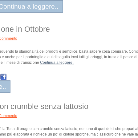
Continua a leggere..
ione in Ottobre
Commento
eguendo la stagionalità dei prodotti è semplice, basta sapere cosa comprare. Compr
a e anche per il portafoglio e qui di seguito trovi tutti gli ortaggi, la frutta e il pesce
 è il mese di transizione
Continua a leggere..
e..
con crumble senza lattosio
Commento
 è la Torta di prugne con crumble senza lattosio, non uno di quei dolci che prepari a
no più elaborata e richiede un po’ di ciotole sporche, ma ti assicuro che ne vale la 