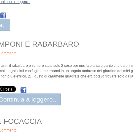
ontinua a leggere..
e..
LAMPONI E RABARBARO
Commento
 anni il rabarbaro è sempre stato solo 2 cose per me. la pianta gigante che da pri
bi lunghissimi con fogliolone enormi in un angolo ombroso del giardino dei miei ge
 fiori blu elettrico. 2. il gusto di caramelle quadrate che ero potevo trovare solo dall
Continua a leggere..
 FOCACCIA
Commento