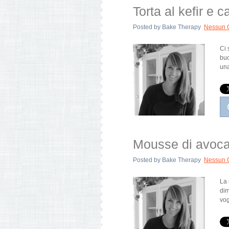
Torta al kefir e 
Posted by
Bake Therapy
Nessun 
Ci 
buo
una
Mousse di avoca
Posted by
Bake Therapy
Nessun 
La 
dim
vog