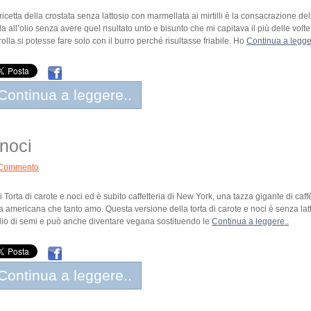
ricetta della crostata senza lattosio con marmellata ai mirtilli è la consacrazione d
lla all’olio senza avere quel risultato unto e bisunto che mi capitava il più delle vo
frolla si potesse fare solo con il burro perché risultasse friabile. Ho
Continua a legge
Continua a leggere..
 noci
Commento
i Torta di carote e noci ed è subito caffetteria di New York, una tazza gigante di ca
ta americana che tanto amo. Questa versione della torta di carote e noci è senza latto
lio di semi e può anche diventare vegana sostituendo le
Continua a leggere..
Continua a leggere..