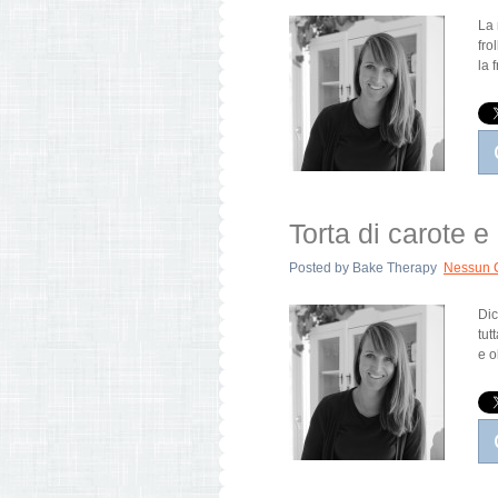
La 
fro
la 
Torta di carote e
Posted by
Bake Therapy
Nessun 
Dic
tut
e o