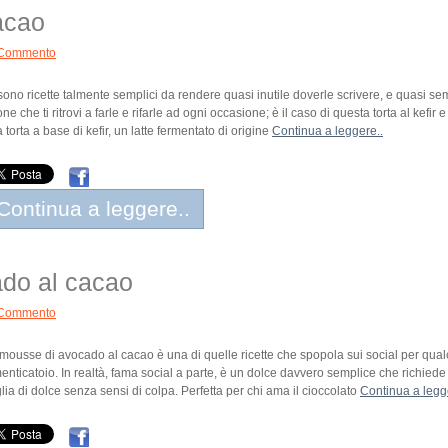
cacao
Commento
sono ricette talmente semplici da rendere quasi inutile doverle scrivere, e quasi 
ne che ti ritrovi a farle e rifarle ad ogni occasione; è il caso di questa torta al kef
 torta a base di kefir, un latte fermentato di origine
Continua a leggere..
Continua a leggere..
do al cacao
Commento
mousse di avocado al cacao è una di quelle ricette che spopola sui social per qua
enticatoio. In realtà, fama social a parte, è un dolce davvero semplice che richiede 
lia di dolce senza sensi di colpa. Perfetta per chi ama il cioccolato
Continua a legg