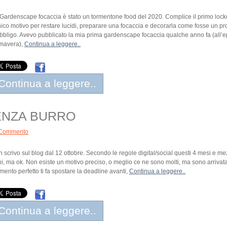
Gardenscape focaccia è stato un tormentone food del 2020. Complice il primo lockd
nico motivo per restare lucidi, preparare una focaccia e decorarla come fosse un pr
bbligo. Avevo pubblicato la mia prima gardenscape focaccia qualche anno fa (all’
mavera),
Continua a leggere..
Continua a leggere..
ENZA BURRO
Commento
 scrivo sul blog dal 12 ottobre. Secondo le regole digital/social questi 4 mesi e 
i, ma ok. Non esiste un motivo preciso, o meglio ce ne sono molti, ma sono arrivata 
ento perfetto ti fa spostare la deadline avanti,
Continua a leggere..
Continua a leggere..