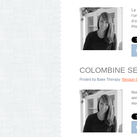
La 
l’u
d’o
Pri
COLOMBINE S
Posted by
Bake Therapy
Nessun 
Non
ann
mom