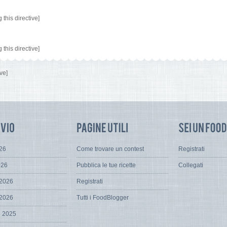
this directive]
this directive]
ve]
026
Come trovare un contest
Registrati
026
Pubblica le tue ricette
Collegati
 2026
Registrati
 2026
Tutti i FoodBlogger
e 2025