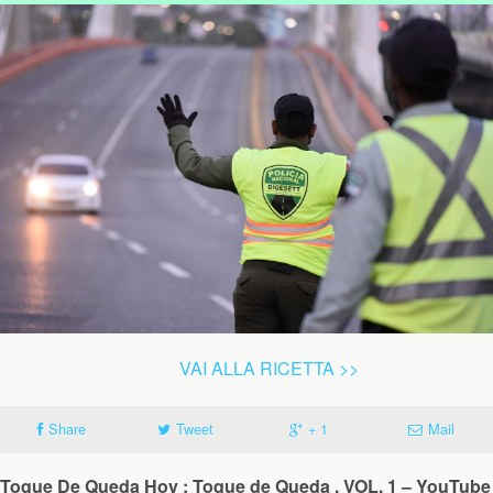
VAI ALLA RICETTA >>
Share
Tweet
+ 1
Mail
Toque De Queda Hoy : Toque de Queda . VOL. 1 – YouTube