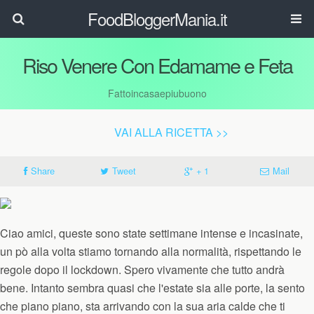
FoodBloggerMania.it
Riso Venere Con Edamame e Feta
Fattoincasaepiubuono
VAI ALLA RICETTA >>
Share
Tweet
+ 1
Mail
Ciao amici, queste sono state settimane intense e incasinate,
un pò alla volta stiamo tornando alla normalità, rispettando le
regole dopo il lockdown. Spero vivamente che tutto andrà
bene. Intanto sembra quasi che l'estate sia alle porte, la sento
che piano piano, sta arrivando con la sua aria calde che ti