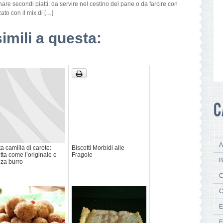
re secondi piatti, da servire nel cestino del pane o da farcire con
zato con il mix di […]
simili a questa:
A
ta camilla di carote:
Biscotti Morbidi alle
etta come l’originale e
Fragole
B
za burro
C
C
E
F