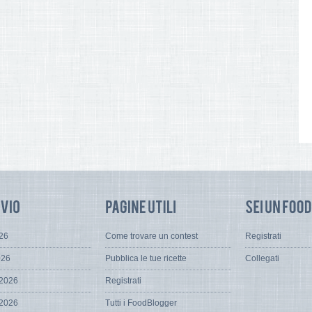
026
Come trovare un contest
Registrati
026
Pubblica le tue ricette
Collegati
 2026
Registrati
 2026
Tutti i FoodBlogger