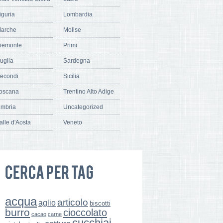
iguria
Lombardia
arche
Molise
iemonte
Primi
uglia
Sardegna
econdi
Sicilia
oscana
Trentino Alto Adige
mbria
Uncategorized
alle d'Aosta
Veneto
acqua
articolo
aglio
biscotti
burro
cioccolato
cacao
carne
cucchiai