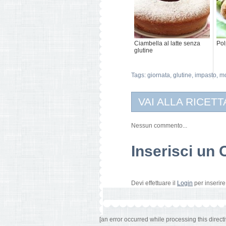
Ciambella al latte senza
Pol
glutine
Tags:
giornata
,
glutine
,
impasto
,
m
VAI ALLA RICETT
Nessun commento...
Inserisci u
Devi effettuare il
Login
per inserir
[an error occurred while processing this directi