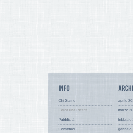
Chi Siamo
aprile 2
Cerca una Ricetta
marzo 2
Pubblicità
febbraio
Contattaci
gennaio