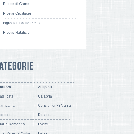
Ricette di Carne
Ricette Crostacei
Ingredienti delle Ricette
Ricette Natalizie
bruzzo
Antipasti
asilicata
Calabria
ampania
Consigli di FBMania
ontest
Dessert
milia Romagna
Eventi
riuli Venezia Giulia
Lazio