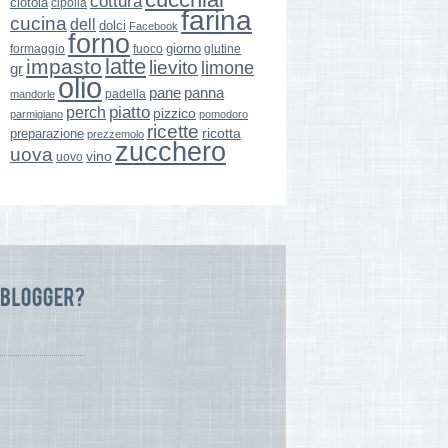
cottura
ciotola
cipolla
farina
cucina
dell
dolci
Facebook
forno
giorno
formaggio
glutine
fuoco
latte
impasto
lievito
limone
gr
olio
pane
panna
padella
mandorle
perch
piatto
pizzico
parmigiano
pomodoro
ricette
ricotta
preparazione
prezzemolo
zucchero
uova
vino
uovo