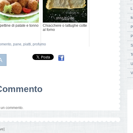
L
M
pettine di patate e tonno
Chiacchere o lattughe cotte
P
al forno
P
omento
,
pane
,
piatti
,
profumo
S
T
A
U
V
n Commento
e un commento.
ve]