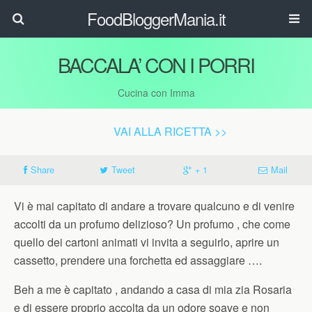
FoodBloggerMania.it
BACCALA’ CON I PORRI
Cucina con Imma
VAI ALLA RICETTA >>
Share
Tweet
+ 1
Mail
Vi è mai capitato di andare a trovare qualcuno e di venire
accolti da un profumo delizioso? Un profumo , che come
quello dei cartoni animati vi invita a seguirlo, aprire un
cassetto, prendere una forchetta ed assaggiare ….
Beh a me è capitato , andando a casa di mia zia Rosaria
e di essere proprio accolta da un odore soave e non