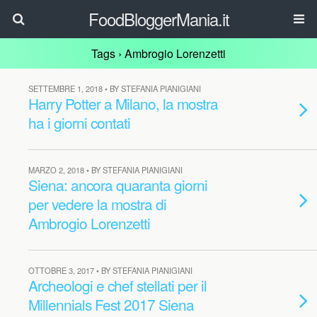
FoodBloggerMania.it
Tags › Ambrogio Lorenzetti
SETTEMBRE 1, 2018 • BY STEFANIA PIANIGIANI
Harry Potter a Milano, la mostra
ha i giorni contati
MARZO 2, 2018 • BY STEFANIA PIANIGIANI
Siena: ancora quaranta giorni
per vedere la mostra di
Ambrogio Lorenzetti
OTTOBRE 3, 2017 • BY STEFANIA PIANIGIANI
Archeologi e chef stellati per il
Millennials Fest 2017 Siena