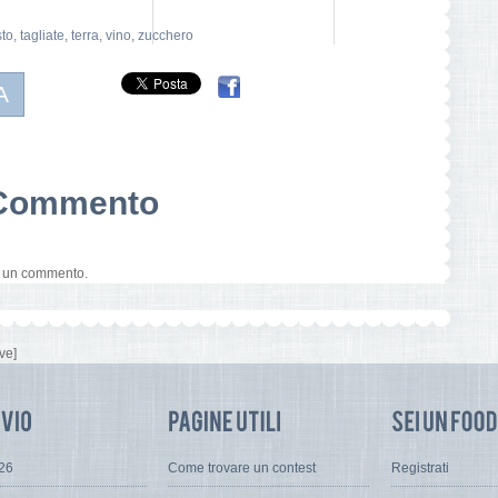
to
,
tagliate
,
terra
,
vino
,
zucchero
A
n Commento
e un commento.
ve]
026
Come trovare un contest
Registrati