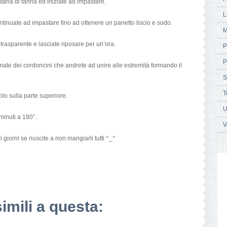
ntana di farina ed iniziate ad impastare.
L
ntinuate ad impastare fino ad ottenere un panetto liscio e sodo.
M
 trasparente e lasciate riposare per un’ora.
P
P
ormate dei cordoncini che andrete ad unire alle estremità formando il
S
T
olo sulla parte superiore.
U
minuti a 180°.
V
i giorni se riuscite a non mangiarli tutti ^_^
simili a questa: