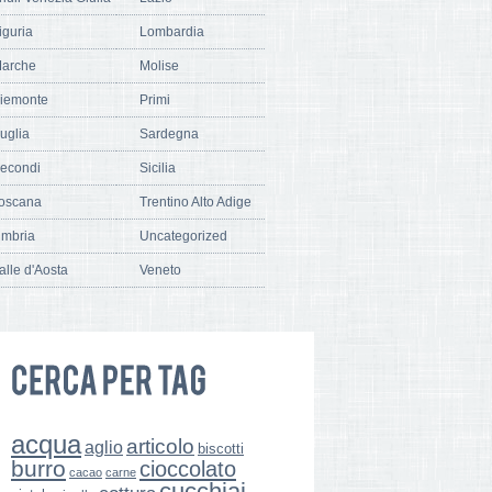
iguria
Lombardia
arche
Molise
iemonte
Primi
uglia
Sardegna
econdi
Sicilia
oscana
Trentino Alto Adige
mbria
Uncategorized
alle d'Aosta
Veneto
acqua
articolo
aglio
biscotti
burro
cioccolato
cacao
carne
cucchiai