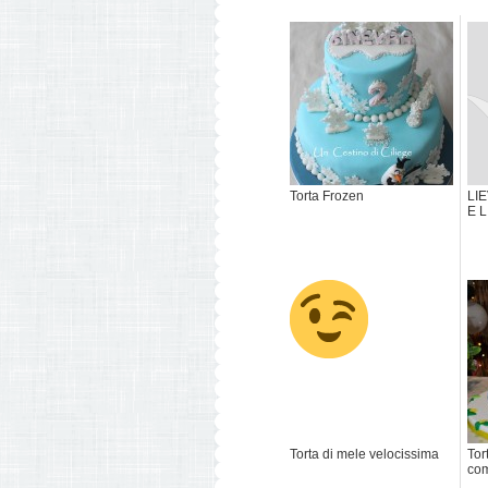
Torta Frozen
LI
E 
Torta di mele velocissima
Tor
co