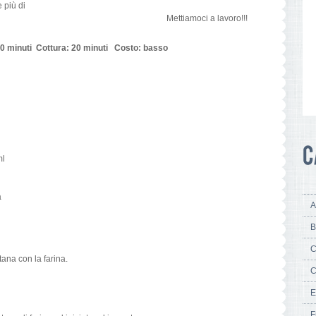
 più di
ettiamoci a lavoro!!!
30
minuti Cottura: 20
minuti Costo: basso
ml
a
A
B
C
ana con la farina.
C
E
F