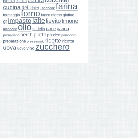
cottura
ciotola
cipolla
farina
cucina
dell
dolci
Facebook
forno
giorno
formaggio
glutine
fuoco
latte
impasto
lievito
limone
gr
olio
pane
panna
padella
mandorle
perch
piatto
pizzico
parmigiano
pomodoro
ricette
ricotta
preparazione
prezzemolo
zucchero
uova
vino
uovo