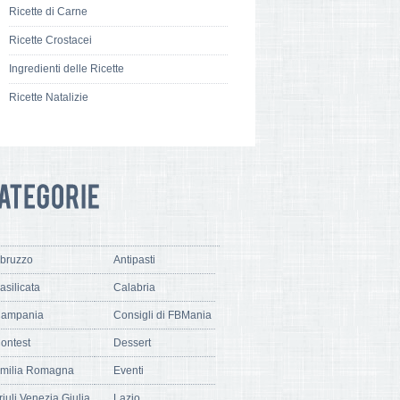
Ricette di Carne
Ricette Crostacei
Ingredienti delle Ricette
Ricette Natalizie
bruzzo
Antipasti
asilicata
Calabria
ampania
Consigli di FBMania
ontest
Dessert
milia Romagna
Eventi
riuli Venezia Giulia
Lazio