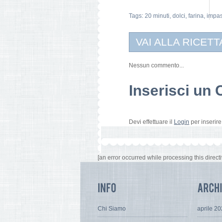
Tags:
20 minuti
,
dolci
,
farina
,
impas
VAI ALLA RICETT
Nessun commento...
Inserisci u
Devi effettuare il
Login
per inserir
[an error occurred while processing this directi
Chi Siamo
aprile 2