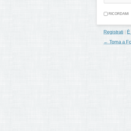
RICORDAMI
Registrati
|
È
← Torna a F