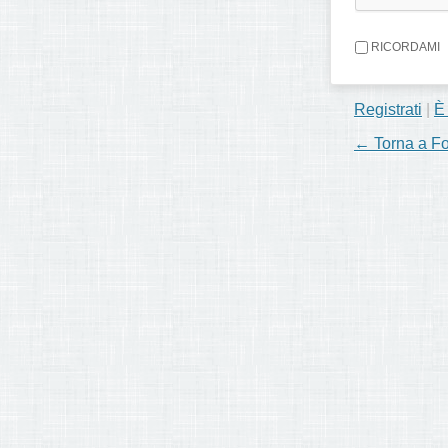
RICORDAMI
Registrati
|
È
← Torna a F