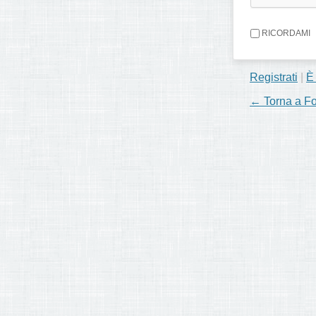
RICORDAMI
Registrati
|
È
← Torna a F