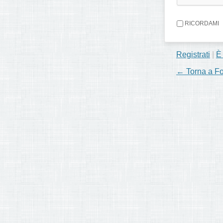
RICORDAMI
Registrati
|
È
← Torna a F