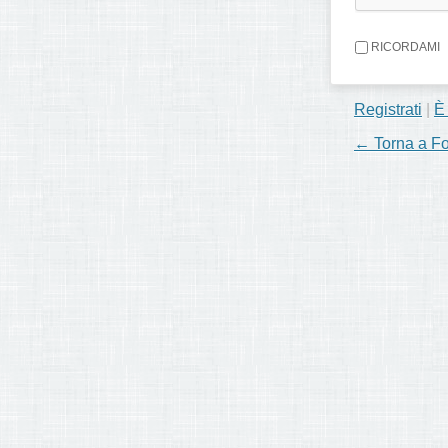
RICORDAMI
Registrati
|
È
← Torna a F