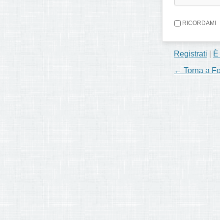
RICORDAMI
Registrati
|
È
← Torna a F